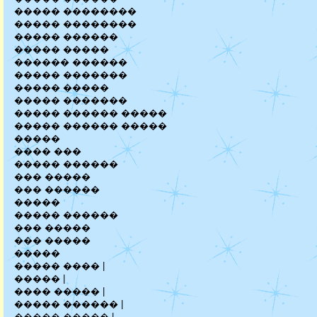
����� ��������
����� ��������
����� ������
����� �����
������ ������
����� �������
����� �����
����� �������
����� ������ �����
����� ������ �����
�����
���� ���
����� ������
��� �����
��� ������
�����
����� ������
��� �����
��� �����
�����
����� ���� |
����� |
���� ����� |
����� ������ |
����� ����� |