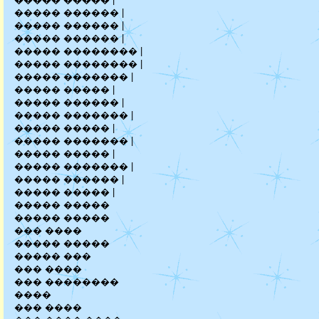
����� ������ |
����� ������ |
����� ������ |
����� �������� |
����� �������� |
����� ������� |
����� ����� |
����� ������ |
����� ������� |
����� ����� |
����� ������� |
����� ����� |
����� ������� |
����� ������ |
����� ����� |
����� �����
����� �����
��� ����
����� �����
����� ���
��� ����
��� ��������
����
��� ����