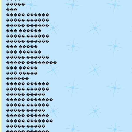
�����
���
����� ������
����� ������
����� ������
��� ������
����� ������
����� ������
��� �����
��� ������
����� ������
����� ��������
��� �����
��� �����
������
����� ������
����� ������
����� �����
����� �������
����� ������
����� �����
����� ������
����� �������
����� �����
����� ������