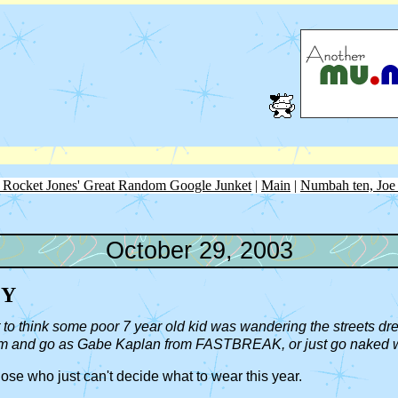
 Rocket Jones' Great Random Google Junket
|
Main
|
Numbah ten, Joe
October 29, 2003
PY
but to think some poor 7 year old kid was wandering the streets 
form and go as Gabe Kaplan from FASTBREAK, or just go naked w
hose who just can't decide what to wear this year.