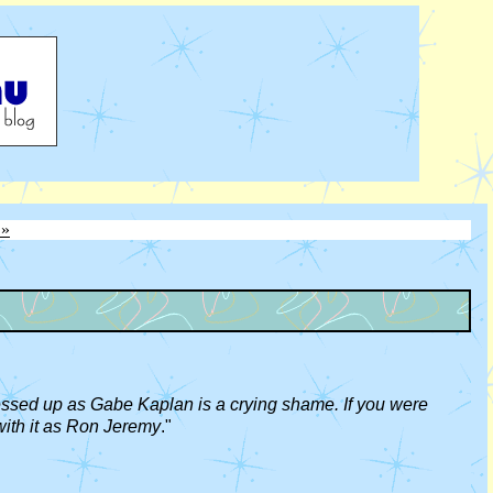
 »
dressed up as Gabe Kaplan is a crying shame. If you were
ith it as Ron Jeremy
."