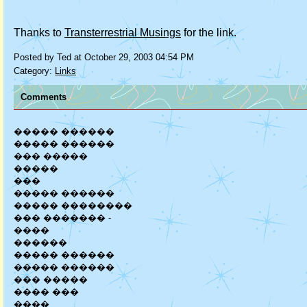
Thanks to
Transterrestrial Musings
for the link.
Posted by Ted at October 29, 2003 04:54 PM
Category:
Links
Comments
����� ������
����� ������
��� �����
�����
���
����� ������
����� ��������
��� ������� -
����
������
����� ������
����� ������
��� �����
���� ���
����