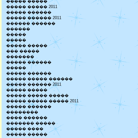
����� �����
����� ����� 2011
����� ������
����� ������ 2011
������ ������
������
�����
�����
����� �����
��� �����
�������
����� ������
�����
����� ������
����� ����� ������
����� ������ 2011
����� �����
����� ����� �����
����� ����� ����� 2011
����� ������
��������
���� ������
������� �����
����� ����
����� �����